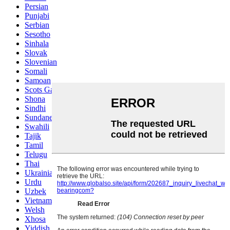
Persian
Punjabi
Serbian
Sesotho
Sinhala
Slovak
Slovenian
Somali
Samoan
Scots Gaelic
Shona
Sindhi
Sundanese
Swahili
Tajik
Tamil
Telugu
Thai
Ukrainian
Urdu
Uzbek
Vietnamese
Welsh
Xhosa
Yiddish