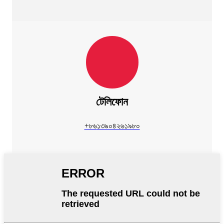
টেলিফোন
+৮৬
১৩৯০৪২৬১৯৮০