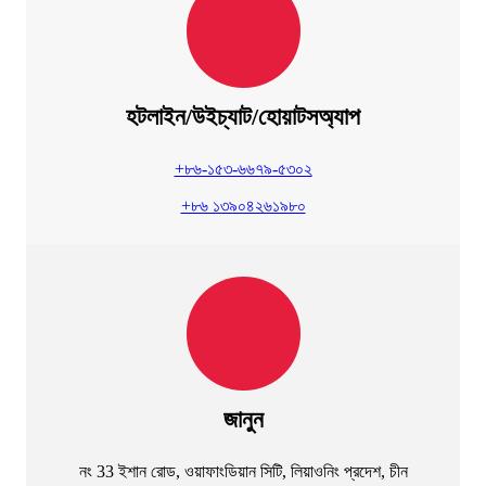
হটলাইন/উইচ্যাট/হোয়াটসঅ্যাপ
+৮৬-১৫৩-৬৬৭৯-৫৩০২
+৮৬ ১৩৯০৪২৬১৯৮০
জানুন
নং 33 ইশান রোড, ওয়াফাংডিয়ান সিটি, লিয়াওনিং প্রদেশ, চীন