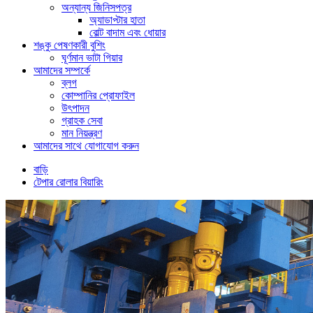
অন্যান্য জিনিসপত্র
অ্যাডাপ্টার হাতা
বোল্ট বাদাম এবং ধোয়ার
শঙ্কু পেষণকারী বুশিং
ঘূর্ণমান ভাটা গিয়ার
আমাদের সম্পর্কে
ব্লগ
কোম্পানির প্রোফাইল
উৎপাদন
গ্রাহক সেবা
মান নিয়ন্ত্রণ
আমাদের সাথে যোগাযোগ করুন
বাড়ি
টেপার রোলার বিয়ারিং