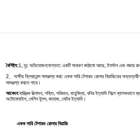
বৈশিষ্ট্য:
1, দৃঢ় অভিযোজনযোগ্যতা: একটি সাধারণ কাঠামো আছে, ইনস্টল এবং বজায় রাখ
2、অক্ষীয় ক্লিয়ারেন্স সামঞ্জস্য করা: একক সারি টেপারড রোলার বিয়ারিংয়ের অভ্যন্ত
সামঞ্জস্য করতে পারে।
আবেদন:
যান্ত্রিক উত্পাদন, শক্তি, পরিবহন, ধাতুবিদ্যা, খনির ইত্যাদি শিল্পে ব্যাপকভাবে
অটোমোবাইল, মেশিন টুলস, জাহাজ, মোটর ইত্যাদি।
একক সারি টেপারড রোলার বিয়ারিং