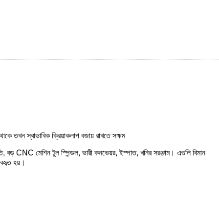
ি থাকে তখন স্বাভাবিক ক্রিয়াকলাপ বজায় রাখতে সক্ষম
রপাতি, বড় CNC মেশিন টুল স্পিন্ডল, ভারী কনভেয়র, ইস্পাত, খনির সরঞ্জাম। এগুলি বিমান
্যবহৃত হয়।