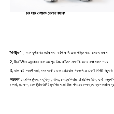
চার সারি টেপারড রোলার বিয়ারিং
বৈশিষ্ট্য:
1、ভাল ঘূর্ণায়মান কর্মক্ষমতা, ঘর্ষণ ক্ষতি এবং শক্তি খরচ কমাতে সক্ষম.
2, স্থিতিশীল আন্দোলন এবং কম শব্দ উচ্চ গতিতে এমনকি বজায় রাখা যেতে পারে.
3, ভাল ফল্ট সহনশীলতা, যখন অক্ষীয় এবং রেডিয়াল দিকগুলিতে একটি নির্দিষ্ট বিচ্যুত
আবেদন
：মেশিন টুলস, ধাতুবিদ্যা, খনির, পেট্রোলিয়াম, রাসায়নিক শিল্প, ভারী যন্ত্
চালনা, মহাকাশ, রেল ট্রানজিট ইত্যাদির মতো উচ্চ পর্যায়ের ক্ষেত্রেও ব্যাপকভাবে ব