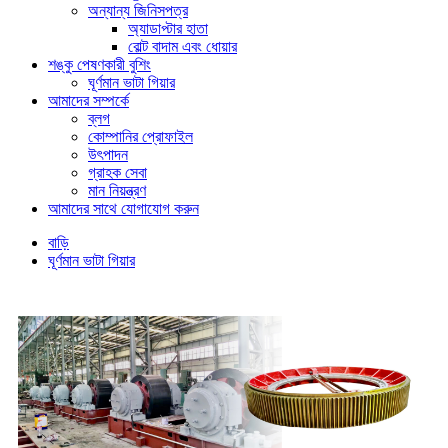
অন্যান্য জিনিসপত্র
অ্যাডাপ্টার হাতা
বোল্ট বাদাম এবং ধোয়ার
শঙ্কু পেষণকারী বুশিং
ঘূর্ণমান ভাটা গিয়ার
আমাদের সম্পর্কে
ব্লগ
কোম্পানির প্রোফাইল
উৎপাদন
গ্রাহক সেবা
মান নিয়ন্ত্রণ
আমাদের সাথে যোগাযোগ করুন
বাড়ি
ঘূর্ণমান ভাটা গিয়ার