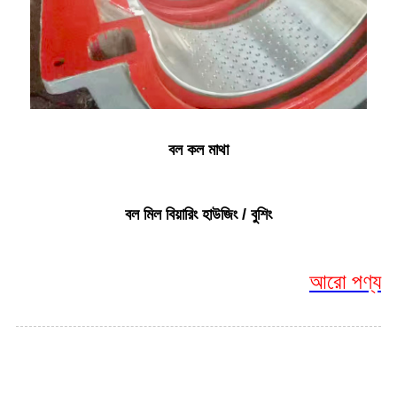
বল কল মাথা
বল মিল বিয়ারিং হাউজিং / বুশিং
আরো পণ্য