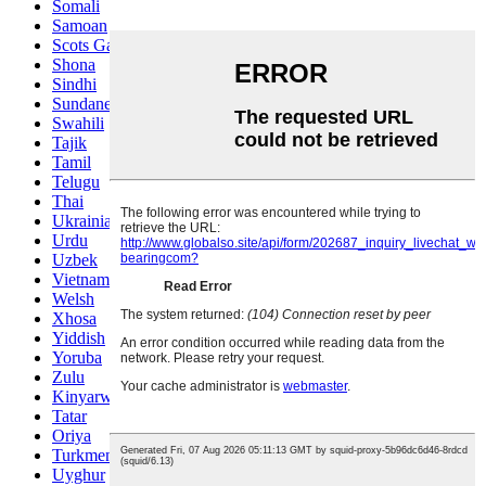
Somali
Samoan
Scots Gaelic
Shona
Sindhi
Sundanese
Swahili
Tajik
Tamil
Telugu
Thai
Ukrainian
Urdu
Uzbek
Vietnamese
Welsh
Xhosa
Yiddish
Yoruba
Zulu
Kinyarwanda
Tatar
Oriya
Turkmen
Uyghur