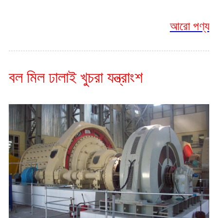
আরো পণ্য
বল মিল ঢালাই খুচরা যন্ত্রাংশ