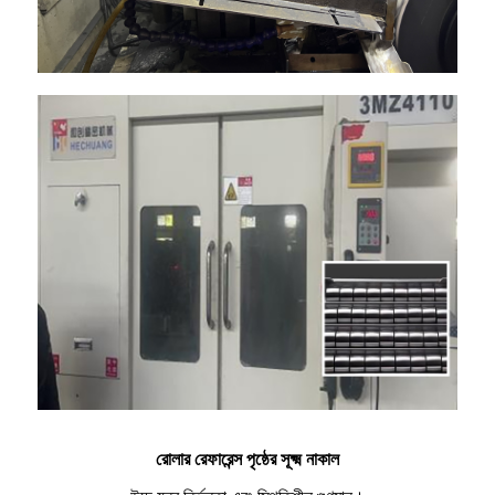
রোলার রেফারেন্স পৃষ্ঠের সূক্ষ্ম নাকাল