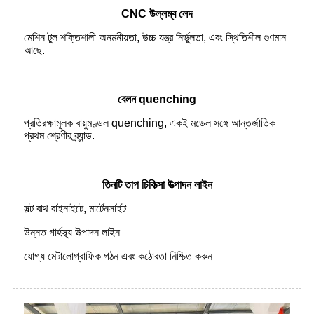
CNC উল্লম্ব লেদ
মেশিন টুল শক্তিশালী অনমনীয়তা, উচ্চ যন্ত্র নির্ভুলতা, এবং স্থিতিশীল গুণমান
আছে.
বেলন quenching
প্রতিরক্ষামূলক বায়ুমণ্ডল quenching, একই মডেল সঙ্গে আন্তর্জাতিক
প্রথম শ্রেণীর ব্র্যান্ড.
তিনটি তাপ চিকিত্সা উত্পাদন লাইন
সল্ট বাথ বাইনাইটে, মার্টেনসাইট
উন্নত গার্হস্থ্য উত্পাদন লাইন
যোগ্য মেটালোগ্রাফিক গঠন এবং কঠোরতা নিশ্চিত করুন