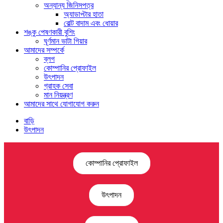
অন্যান্য জিনিসপত্র
অ্যাডাপ্টার হাতা
বোল্ট বাদাম এবং ধোয়ার
শঙ্কু পেষণকারী বুশিং
ঘূর্ণমান ভাটা গিয়ার
আমাদের সম্পর্কে
ব্লগ
কোম্পানির প্রোফাইল
উৎপাদন
গ্রাহক সেবা
মান নিয়ন্ত্রণ
আমাদের সাথে যোগাযোগ করুন
বাড়ি
উৎপাদন
কোম্পানির প্রোফাইল
উৎপাদন