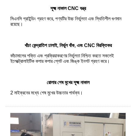
সূক্ষ্ম নাকাল CNC যন্ত্র
সিএনসি গ্রাইন্ডিং গ্রহণ করে, পণ্যটির উচ্চ নির্ভুলতা এবং স্থিতিশীল গুণমান
রয়েছে।
খাঁচা কেন্দ্রাতিগ ঢালাই, নির্ভুল বাঁক, এবং CNC বিরক্তিকর
কাঁচামালের শক্তি এবং প্রক্রিয়াকরণের নির্ভুলতা নিশ্চিত করতে সকলেই
ইলেক্ট্রোলাইটিক কপার কপার প্লেট এবং জিঙ্ক ইনগট গ্রহণ করে।
রোলার শেষ মুখের সূক্ষ্ম নাকাল
2 মাইক্রনের মধ্যে শেষ মুখের উচ্চতার পার্থক্য।