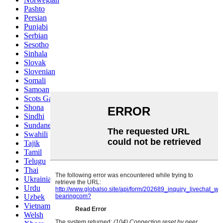
Pashto
Persian
Punjabi
Serbian
Sesotho
Sinhala
Slovak
Slovenian
Somali
Samoan
Scots Gaelic
Shona
Sindhi
Sundanese
Swahili
Tajik
Tamil
Telugu
Thai
Ukrainian
Urdu
Uzbek
Vietnamese
Welsh