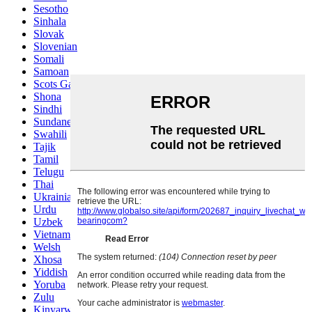
Sesotho
Sinhala
Slovak
Slovenian
Somali
Samoan
Scots Gaelic
Shona
Sindhi
Sundanese
Swahili
Tajik
Tamil
Telugu
Thai
Ukrainian
Urdu
Uzbek
Vietnamese
Welsh
Xhosa
Yiddish
Yoruba
Zulu
Kinyarwanda