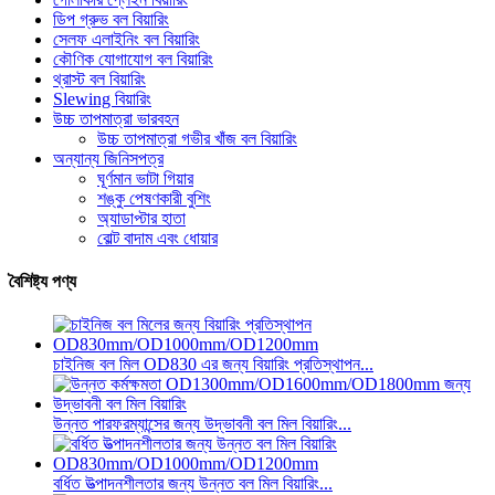
ডিপ গ্রুভ বল বিয়ারিং
সেলফ এলাইনিং বল বিয়ারিং
কৌণিক যোগাযোগ বল বিয়ারিং
থ্রাস্ট বল বিয়ারিং
Slewing বিয়ারিং
উচ্চ তাপমাত্রা ভারবহন
উচ্চ তাপমাত্রা গভীর খাঁজ বল বিয়ারিং
অন্যান্য জিনিসপত্র
ঘূর্ণমান ভাটা গিয়ার
শঙ্কু পেষণকারী বুশিং
অ্যাডাপ্টার হাতা
বোল্ট বাদাম এবং ধোয়ার
বৈশিষ্ট্য পণ্য
চাইনিজ বল মিল OD830 এর জন্য বিয়ারিং প্রতিস্থাপন...
উন্নত পারফরম্যান্সের জন্য উদ্ভাবনী বল মিল বিয়ারিং...
বর্ধিত উত্পাদনশীলতার জন্য উন্নত বল মিল বিয়ারিং...