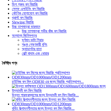
ডিপ গ্রুভ বল বিয়ারিং
সেলফ এলাইনিং বল বিয়ারিং
কৌণিক যোগাযোগ বল বিয়ারিং
থ্রাস্ট বল বিয়ারিং
Slewing বিয়ারিং
উচ্চ তাপমাত্রা ভারবহন
উচ্চ তাপমাত্রা গভীর খাঁজ বল বিয়ারিং
অন্যান্য জিনিসপত্র
ঘূর্ণমান ভাটা গিয়ার
শঙ্কু পেষণকারী বুশিং
অ্যাডাপ্টার হাতা
বোল্ট বাদাম এবং ধোয়ার
বৈশিষ্ট্য পণ্য
চাইনিজ বল মিল OD830 এর জন্য বিয়ারিং প্রতিস্থাপন...
উন্নত পারফরম্যান্সের জন্য উদ্ভাবনী বল মিল বিয়ারিং...
বর্ধিত উত্পাদনশীলতার জন্য উন্নত বল মিল বিয়ারিং...