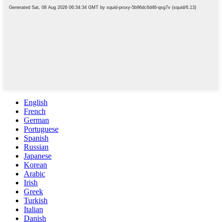
English
French
German
Portuguese
Spanish
Russian
Japanese
Korean
Arabic
Irish
Greek
Turkish
Italian
Danish