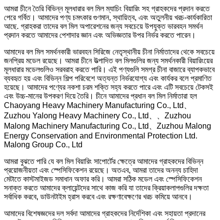
আমরা চীনে তৈরি বিভিন্ন মূলধারার বল মিল ম্যাচিং বিয়ারিং সহ গ্রাহকদের প্রদান করতে
পেরে গর্বিত। আমাদের পণ্য চমৎকার গুণমান, স্থায়িত্ব, এবং অতুলনীয় খরচ-কার্যকারিতা
আছে. গ্রাহকরা তাদের বল মিল অপারেশনের জন্য সবচেয়ে উপযুক্ত ভারবহন সমর্থন
প্রদান করতে আমাদের পেশাদার জ্ঞান এবং অভিজ্ঞতার উপর নির্ভর করতে পারেন।
আমাদের বল মিল সমর্থনকারী ভারবহন সিরিজে নেতৃস্থানীয় চীনা নির্মাতাদের থেকে সবচেয়ে
জনপ্রিয় মডেল রয়েছে। আমরা চীনে উত্পাদিত বল মিলগুলির জন্য সমর্থনকারী বিয়ারিংয়ের
মূলধারার মডেলগুলিও সরবরাহ করতে পারি। এই পণ্যগুলি সমগ্র চীনা বাজারে ব্যাপকভাবে
ব্যবহৃত হয় এবং বিভিন্ন শিল্প পরিবেশে অত্যন্ত নির্ভরযোগ্য এবং কার্যকর বলে প্রমাণিত
হয়েছে। আমাদের পণ্যের নকশা চরম শক্তি সহ্য করতে পারে এবং এটি সবচেয়ে টেকসই
এবং উচ্চ-মানের উপকরণ দিয়ে তৈরি। চীনে আমাদের প্রধান বল মিল নির্মাতারা হল
Chaoyang Heavy Machinery Manufacturing Co., Ltd、
Zuzhou Yalong Heavy Machinery Co., Ltd、、Zuzhou
Malong Machinery Manufacturing Co., Ltd、Zuzhou Malong
Energy Conservation and Environmental Protection Ltd.
Malong Group Co., Ltd
আমরা বুঝতে পারি যে বল মিল বিয়ারিং সাপোর্টের ক্ষেত্রে আমাদের গ্রাহকদের বিভিন্ন
প্রয়োজনীয়তা এবং স্পেসিফিকেশন রয়েছে। অতএব, আমরা তাদের অনন্য চাহিদা
মেটাতে কাস্টমাইজড সমাধান অফার করি। আমরা সঠিক মডেল এবং স্পেসিফিকেশন
সনাক্ত করতে আমাদের ক্লায়েন্টদের সাথে কাজ করি যা তাদের ক্রিয়াকলাপগুলির দক্ষতা
সর্বাধিক করবে, ডাউনটাইম হ্রাস করবে এবং রক্ষণাবেক্ষণের খরচ কমিয়ে আনবে।
আমাদের বিশেষজ্ঞদের দল সর্বদা আমাদের গ্রাহকদের নির্দেশিকা এবং সহায়তা প্রদানের