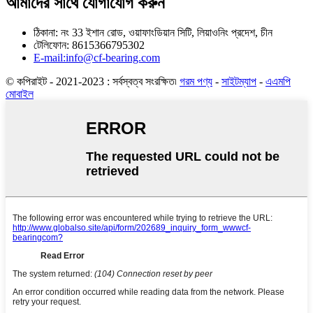
আমাদের সাথে যোগাযোগ করুন
ঠিকানা: নং 33 ইশান রোড, ওয়াফাংডিয়ান সিটি, লিয়াওনিং প্রদেশ, চীন
টেলিফোন: 8615366795302
E-mail:info@cf-bearing.com
© কপিরাইট - 2021-2023 : সর্বস্বত্ব সংরক্ষিত৷
গরম পণ্য
-
সাইটম্যাপ
-
এএমপি
মোবাইল