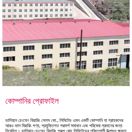
কোম্পানির প্রোফাইল
ডালিয়ান চেংফেং বিয়ারিং সেলস কো., লিমিটেড এমন একটি কোম্পানি যা গ্রাহকদের
আরও ভাল বিয়ারিং পণ্য, প্রযুক্তিগত পরামর্শ সমাধান এবং পরিষেবা প্রদানের জন্য
নিবেদিত। ডালিয়ান চেংফেং বিয়ারিং গ্রুপ কোং লিমিটেডের শক্তিশালী উত্পাদন ক্ষমতা