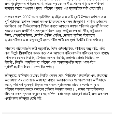
এবং প্রযুক্তিগত শক্তির সাথে, আমরা গ্রাহকদের উচ্চ-মানের পণ্য এবং পরিষেবা
সরবরাহ করতে "গুণমান প্রথম, পরিষেবা প্রথম" এর ব্যবসায়িক দর্শন মেনে চলি।
চেংফেং গ্রুপ 2007 সালে প্রতিষ্ঠিত হয়েছিল এবং এটি ছয়টি উত্পাদন কর্মশালা এবং
পূর্ণ-প্রক্রিয়া উত্পাদন ক্ষমতা সহ একটি ভারবহন উত্পাদন উদ্যোগ। পণ্যের গুণমানের
স্থায়িত্ব এবং নির্ভরযোগ্যতা নিশ্চিত করতে আমাদের গুণমান পরিদর্শন কেন্দ্রটি উন্নত
সরঞ্জাম যেমন একটি তিন-সমন্বয় পরিমাপ যন্ত্র, কনট্যুর রুক্ষতা মিটার, রাউন্ডনেস
মিটার, স্পেকট্রোমিটার, টেনসিল টেস্টিং মেশিন, মেটালোগ্রাফিক স্ট্রাকচার
অ্যানালাইজার এবং ফ্লুরোসেন্ট ম্যাগনেটিক পার্টিকেল ফ্লা ডিটেক্টর দিয়ে সজ্জিত। .
আমাদের পরিষেবাগুলি ভারী যন্ত্রপাতি, স্টিল এন্টারপ্রাইজ, কাগজের যন্ত্রপাতি, খনির
এবং সিমেন্ট শিল্পগুলিকে কভার করে এবং আমাদের পরিষেবাগুলির পরিসরের মধ্যে রয়েছে
গোলাকার রোলার বিয়ারিং, টেপারড রোলার বিয়ারিং, নলাকার রোলার বিয়ারিং, বল
বিয়ারিং, বিয়ারিং প্রযুক্তিগত পরিষেবা এবং অন্যান্যগুলির জন্য ওয়ান-স্টপ
প্রকিউরমেন্ট পরিষেবা। সম্পর্কিত পণ্য।
ভবিষ্যতে, ডালিয়ান চেংফেং বিয়ারিং সেলস কোং, লিমিটেড "উৎকর্ষতা এবং উৎকর্ষের
অন্বেষণ" এর চেতনাকে অব্যাহত রাখবে, ক্রমাগতভাবে পণ্যের গুণমান অপ্টিমাইজ
করবে, পরিষেবা ব্যবস্থা উন্নত করবে এবং গ্রাহকদের আরও চমৎকার পণ্য ও
পরিষেবা সরবরাহ করতে বাজারের চাহিদার উন্নয়ন করবে। . আমরা আন্তরিকভাবে
জীবনের সকল স্তরের বন্ধুদের সহযোগিতা করার জন্য আমন্ত্রণ জানাই এবং একসাথে
একটি ভাল ভবিষ্যত তৈরি করি!